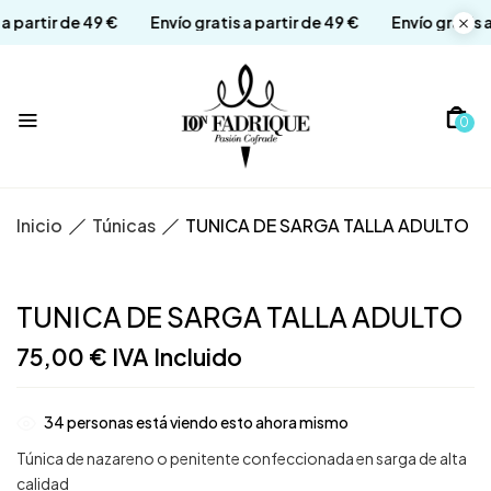
is a partir de 49 €
Envío gratis a partir de 49 €
Envío grati
0
Inicio
Túnicas
TUNICA DE SARGA TALLA ADULTO
TUNICA DE SARGA TALLA ADULTO
75,00
€
IVA Incluido
34
personas está viendo esto ahora mismo
Túnica de nazareno o penitente confeccionada en sarga de alta
calidad