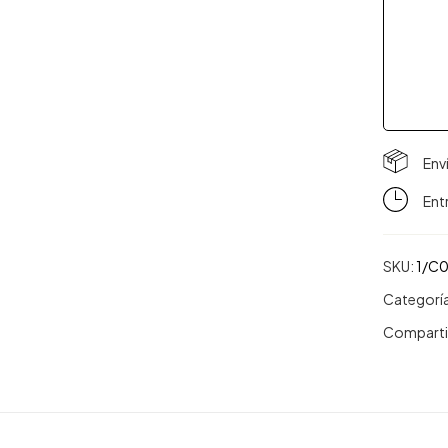
Env
Ent
SKU:
1/C
Categorí
Comparti