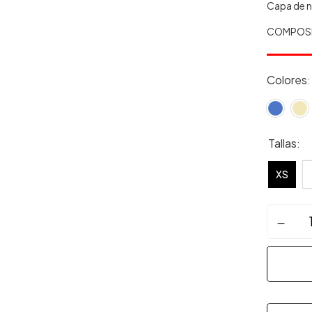
Capa de n
COMPOSI
Colores
Tallas
XS