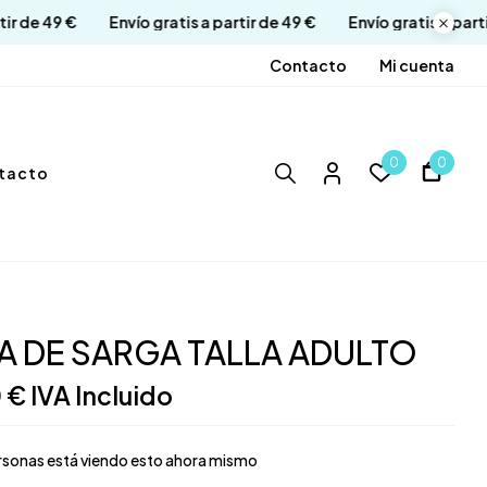
 a partir de 49 €
Envío gratis a partir de 49 €
Envío gratis a
Contacto
Mi cuenta
0
0
tacto
A DE SARGA TALLA ADULTO
0
€
IVA Incluido
sonas está viendo esto ahora mismo