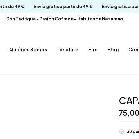
s a partir de 49 €
Envío gratis a partir de 49 €
Envío gratis
Don Fadrique - Pasión Cofrade - Hábitos de Nazareno
Quiénes Somos
Tienda
Faq
Blog
Con
CAP
75,0
32
per