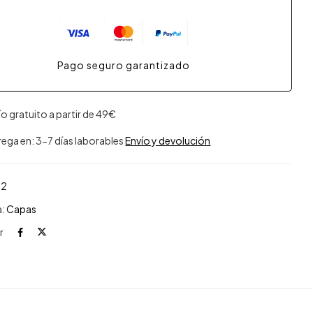
Pago seguro garantizado
ío gratuito a partir de 49€
rega en: 3-7 días laborables
Envío y devolución
02
a:
Capas
r