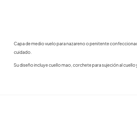
Capa de medio vuelo para nazareno o penitente confeccionada 
cuidado.
Su diseño incluye cuello mao, corchete para sujeción al cuello y