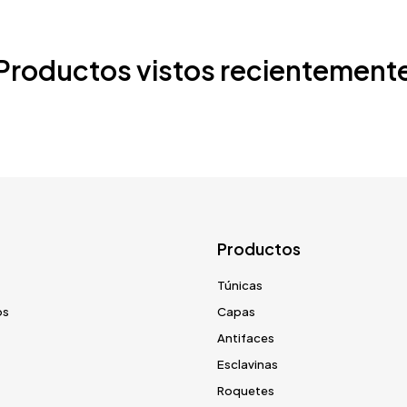
Productos vistos recientement
Productos
Túnicas
os
Capas
Antifaces
Esclavinas
Roquetes