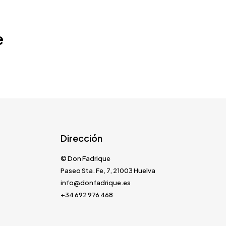
e
Dirección
© Don Fadrique
Paseo Sta. Fe, 7, 21003 Huelva
info@donfadrique.es
+34 692 976 468