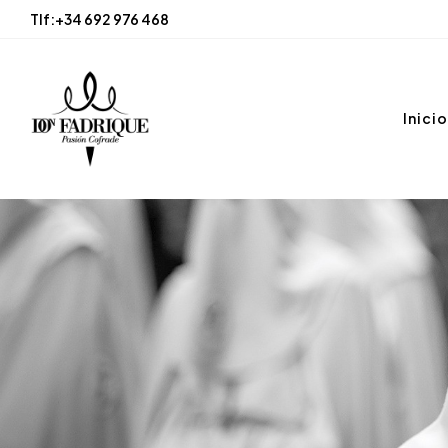
Tlf:
+34 692 976 468
Inicio