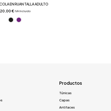
 COLA EN RUAN TALLA ADULTO
120,00
€
IVA Incluido
Productos
Túnicas
os
Capas
Antifaces