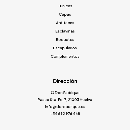
Tunicas
Capas
Antifaces
Esclavinas
Roquetes
Escapularios
Complementos
Dirección
© Don Fadrique
Paseo Sta. Fe, 7, 21003 Huelva
info@donfadrique.es
+34 692 976 468